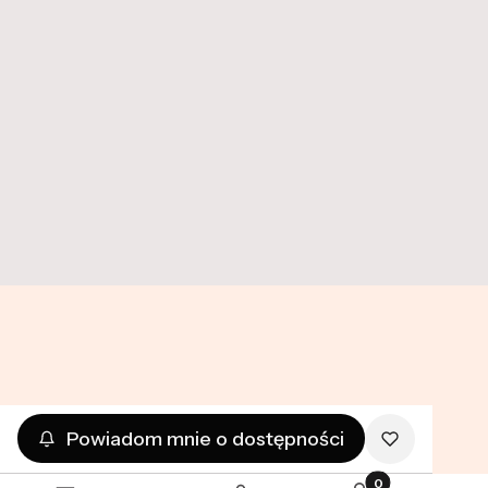
O nas
Twój adres e-mail
Dołącz do newslettera
Zapisując się, akceptujesz nasz Regulamin (w zakresie
dotyczącym Newslettera). Przetwarzanie danych odbywa się
zgodnie z Polityką prywatności.
Powiadom mnie o dostępności