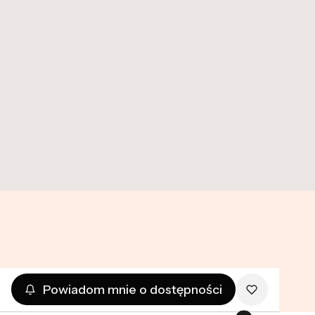
O nas
Twój adres e-mail
Dołącz do newslettera
Zapisując się, akceptujesz nasz Regulamin (w zakresie
dotyczącym Newslettera). Przetwarzanie danych odbywa się
zgodnie z Polityką prywatności.
Powiadom mnie o dostępności