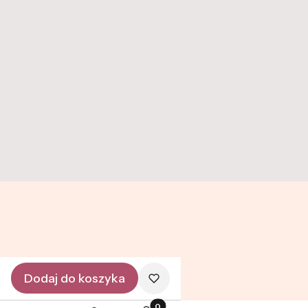
O nas
Twój adres e-mail
Dołącz do newslettera
Zapisując się, akceptujesz nasz Regulamin (w zakresie
dotyczącym Newslettera). Przetwarzanie danych odbywa się
zgodnie z Polityką prywatności.
Dodaj do koszyka